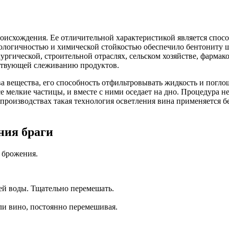
исхождения. Ее отличительной характеристикой является спосо
экологичностью и химической стойкостью обеспечило бентониту 
ллургической, строительной отраслях, сельском хозяйстве, фар
тствующей слеживанию продуктов.
 вещества, его способность отфильтровывать жидкость и поглощ
 мелкие частицы, и вместе с ними оседает на дно. Процедура не
роизводствах такая технология осветления вина применяется бе
ния браги
 брожения.
ячей воды. Тщательно перемешать.
ли вино, постоянно перемешивая.