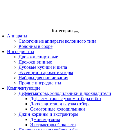
Категории
Аппараты
Самогонные аппараты колонного типа
Колонны в сборе
Ингредиенты
Дрожжи спиртовые
Дрожжи винные
Дубовые кубики и щепа
Эссенции и ароматизаторы
Наборы для настаивания
Прочие ингредиенты
Комплектующие
Дефлегматоры, холодильники и доохладители
Дефлегматоры с узлом отбора и без
Доохладители для узла отбора
Самогонные холодильники
Джин-корзины и экстракторы
Джин-корзины
Экстракторы Сокслета
Диоптры с узлом отбора и без