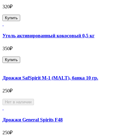
320₽
Купить
Уголь активированный кокосовый 0,5 кг
350₽
Купить
Дрожжи SafSpirit М-1 (MALT), банка 10 гр.
250₽
Нет в наличии
Дрожжи General Spirits F48
250₽