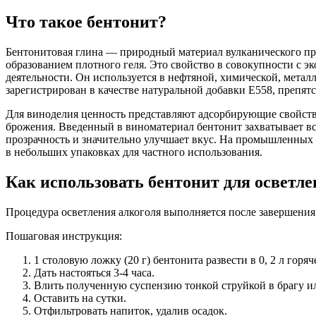
Что такое бентонит?
Бентонитовая глина — природный материал вулканического про
образованием плотного геля. Это свойство в совокупности с 
деятельности. Он используется в нефтяной, химической, мета
зарегистрирован в качестве натуральной добавки E558, препя
Для виноделия ценность представляют адсорбирующие свойства
брожения. Введенный в виноматериал бентонит захватывает все
прозрачность и значительно улучшает вкус. На промышленных п
в небольших упаковках для частного использования.
Как использовать бентонит для осветле
Процедура осветления алкоголя выполняется после завершения
Пошаговая инструкция:
1 столовую ложку (20 г) бентонита развести в 0, 2 л гор
Дать настояться 3-4 часа.
Влить полученную суспензию тонкой струйкой в брагу и
Оставить на сутки.
Отфильтровать напиток, удалив осадок.