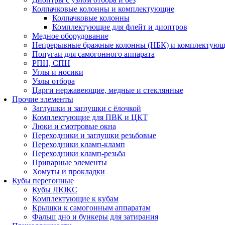
Колпачковые колонны и комплектующие
Колпачковые колонны
Комплектующие для флейт и диоптров
Медное оборудование
Непрерывные бражные колонны (НБК) и комплектую
Попугаи для самогонного аппарата
РПН, СПН
Углы и носики
Узлы отбора
Царги нержавеющие, медные и стеклянные
Прочие элементы
Заглушки и заглушки с ёлочкой
Комплектующие для ПВК и ЦКТ
Люки и смотровые окна
Переходники и заглушки резьбовые
Переходники кламп-кламп
Переходники кламп-резьба
Приварные элементы
Хомуты и прокладки
Кубы перегонные
Кубы ЛЮКС
Комплектующие к кубам
Крышки к самогонным аппаратам
Фальш дно и бункеры для затирания