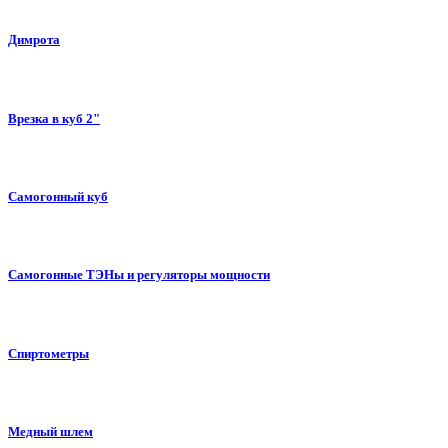
Димрота
Врезка в куб 2"
Самогонный куб
Самогонные ТЭНы и регуляторы мощности
Спиртометры
Медный шлем