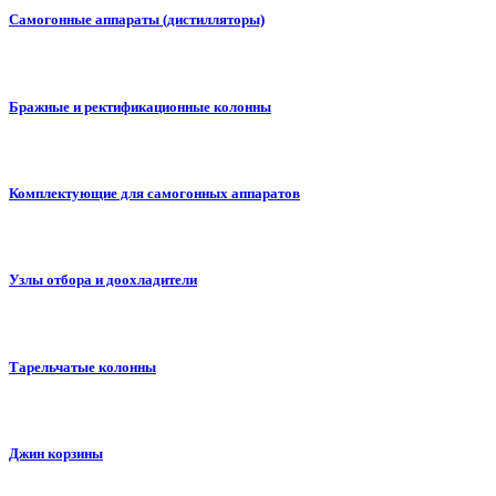
Самогонные аппараты (дистилляторы)
Бражные и ректификационные колонны
Комплектующие для самогонных аппаратов
Узлы отбора и доохладители
Тарельчатые колонны
Джин корзины