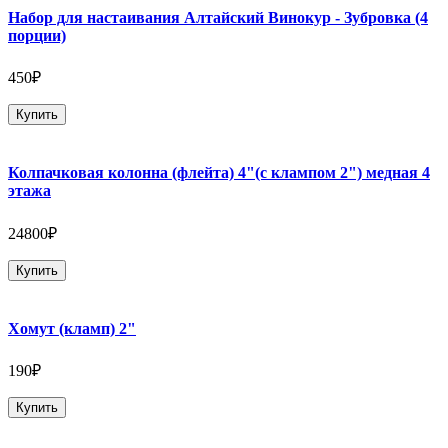
Набор для настаивания Алтайский Винокур - Зубровка (4
порции)
450₽
Купить
Колпачковая колонна (флейта) 4"(с клампом 2") медная 4
этажа
24800₽
Купить
Хомут (кламп) 2"
190₽
Купить