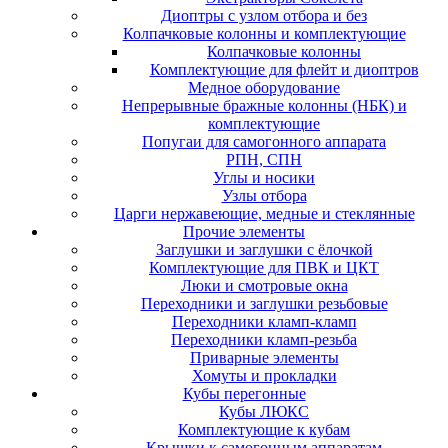
Диоптры с узлом отбора и без
Колпачковые колонны и комплектующие
Колпачковые колонны
Комплектующие для флейт и диоптров
Медное оборудование
Непрерывные бражные колонны (НБК) и
комплектующие
Попугаи для самогонного аппарата
РПН, СПН
Углы и носики
Узлы отбора
Царги нержавеющие, медные и стеклянные
Прочие элементы
Заглушки и заглушки с ёлочкой
Комплектующие для ПВК и ЦКТ
Люки и смотровые окна
Переходники и заглушки резьбовые
Переходники кламп-кламп
Переходники кламп-резьба
Приварные элементы
Хомуты и прокладки
Кубы перегонные
Кубы ЛЮКС
Комплектующие к кубам
Крышки к самогонным аппаратам