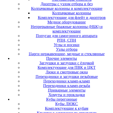
Диоптры с узлом отбора и без
Колпачковые колонны и комплектующие
Колпачковые колонны
Комплектующие для флейт и диоптров
Медное оборудование
Непрерывные бражные колонны (НБК) и
комплектующие
Попугаи для самогонного аппарата
РПН, СПН
Углы и носики
Узлы отбора
Царги нержавеющие, медные и стеклянные
Прочие элементы
Заглушки и заглушки с ёлочкой
Комплектующие для ПВК и ЦКТ
Люки и смотровые окна
Переходники и заглушки резьбовые
Переходники кламп-кламп
Переходники кламп-резьба
Приварные элементы
Хомуты и прокладки
Кубы перегонные
Кубы ЛЮКС
Комплектующие к кубам
Крышки к самогонным аппаратам