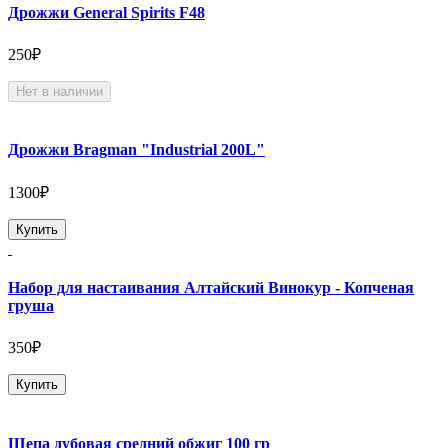
Дрожжи General Spirits F48
250₽
Нет в наличии
Дрожжи Bragman "Industrial 200L"
1300₽
Купить
Набор для настаивания Алтайский Винокур - Копченая
груша
350₽
Купить
Щепа дубовая средний обжиг 100 гр