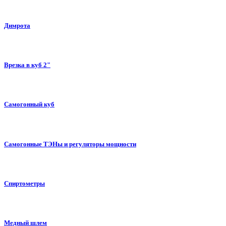
Димрота
Врезка в куб 2"
Самогонный куб
Самогонные ТЭНы и регуляторы мощности
Спиртометры
Медный шлем