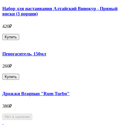
Набор для настаивания Алтайский Винокур - Пряный
виски (3 порции)
420₽
Купить
Пеногаситель, 150мл
260₽
Купить
Дрожжи Bragman "Rum Turbo"
380₽
Нет в наличии