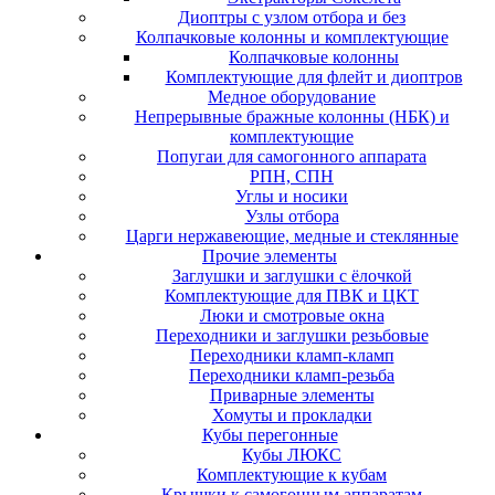
Диоптры с узлом отбора и без
Колпачковые колонны и комплектующие
Колпачковые колонны
Комплектующие для флейт и диоптров
Медное оборудование
Непрерывные бражные колонны (НБК) и
комплектующие
Попугаи для самогонного аппарата
РПН, СПН
Углы и носики
Узлы отбора
Царги нержавеющие, медные и стеклянные
Прочие элементы
Заглушки и заглушки с ёлочкой
Комплектующие для ПВК и ЦКТ
Люки и смотровые окна
Переходники и заглушки резьбовые
Переходники кламп-кламп
Переходники кламп-резьба
Приварные элементы
Хомуты и прокладки
Кубы перегонные
Кубы ЛЮКС
Комплектующие к кубам
Крышки к самогонным аппаратам