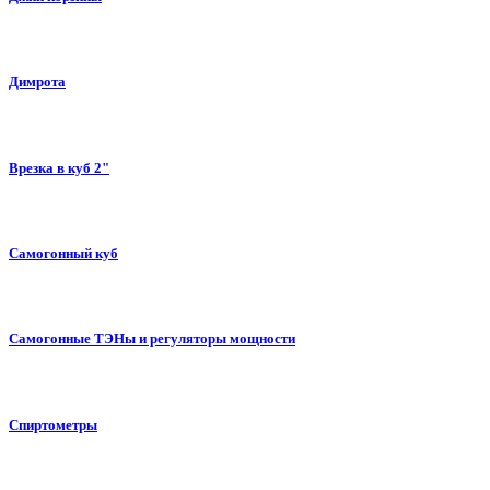
Димрота
Врезка в куб 2"
Самогонный куб
Самогонные ТЭНы и регуляторы мощности
Спиртометры