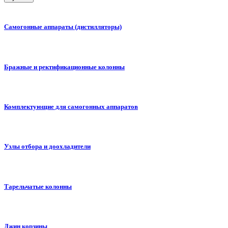
Самогонные аппараты (дистилляторы)
Бражные и ректификационные колонны
Комплектующие для самогонных аппаратов
Узлы отбора и доохладители
Тарельчатые колонны
Джин корзины