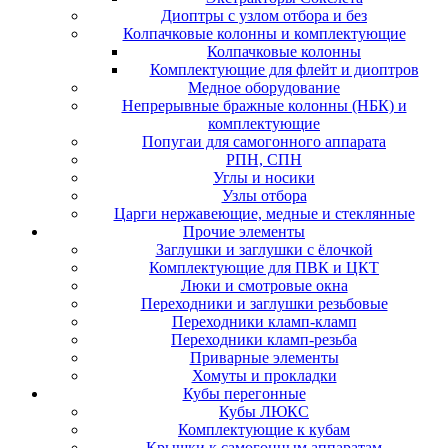
Диоптры с узлом отбора и без
Колпачковые колонны и комплектующие
Колпачковые колонны
Комплектующие для флейт и диоптров
Медное оборудование
Непрерывные бражные колонны (НБК) и
комплектующие
Попугаи для самогонного аппарата
РПН, СПН
Углы и носики
Узлы отбора
Царги нержавеющие, медные и стеклянные
Прочие элементы
Заглушки и заглушки с ёлочкой
Комплектующие для ПВК и ЦКТ
Люки и смотровые окна
Переходники и заглушки резьбовые
Переходники кламп-кламп
Переходники кламп-резьба
Приварные элементы
Хомуты и прокладки
Кубы перегонные
Кубы ЛЮКС
Комплектующие к кубам
Крышки к самогонным аппаратам