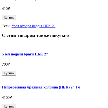
410₽
Купить
Теги:
Узел отбора барды НБК 2"
С этим товаром также покупают
Узел подачи браги НБК 2"
700₽
Купить
Непрерывная бражная колонна (НБК) 2" 1м
4100₽
Купить