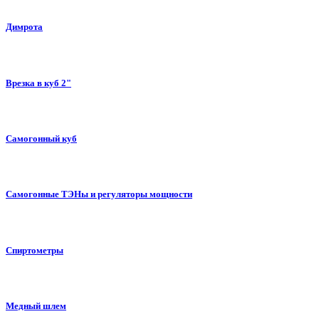
Димрота
Врезка в куб 2"
Самогонный куб
Самогонные ТЭНы и регуляторы мощности
Спиртометры
Медный шлем