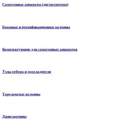
Самогонные аппараты (дистилляторы)
Бражные и ректификационные колонны
Комплектующие для самогонных аппаратов
Узлы отбора и доохладители
Тарельчатые колонны
Джин корзины