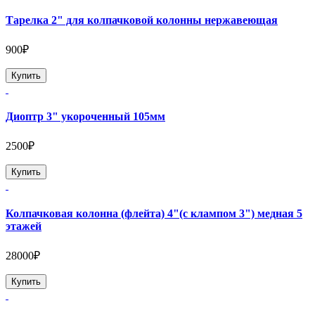
Тарелка 2" для колпачковой колонны нержавеющая
900₽
Купить
Диоптр 3" укороченный 105мм
2500₽
Купить
Колпачковая колонна (флейта) 4"(с клампом 3") медная 5
этажей
28000₽
Купить