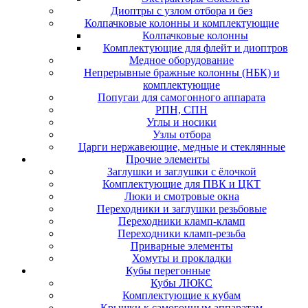
Диоптры с узлом отбора и без
Колпачковые колонны и комплектующие
Колпачковые колонны
Комплектующие для флейт и диоптров
Медное оборудование
Непрерывные бражные колонны (НБК) и
комплектующие
Попугаи для самогонного аппарата
РПН, СПН
Углы и носики
Узлы отбора
Царги нержавеющие, медные и стеклянные
Прочие элементы
Заглушки и заглушки с ёлочкой
Комплектующие для ПВК и ЦКТ
Люки и смотровые окна
Переходники и заглушки резьбовые
Переходники кламп-кламп
Переходники кламп-резьба
Приварные элементы
Хомуты и прокладки
Кубы перегонные
Кубы ЛЮКС
Комплектующие к кубам
Крышки к самогонным аппаратам