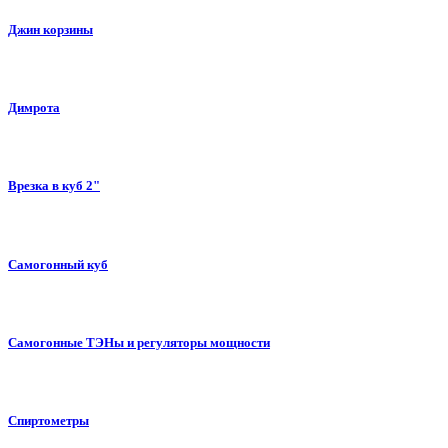
Джин корзины
Димрота
Врезка в куб 2"
Самогонный куб
Самогонные ТЭНы и регуляторы мощности
Спиртометры