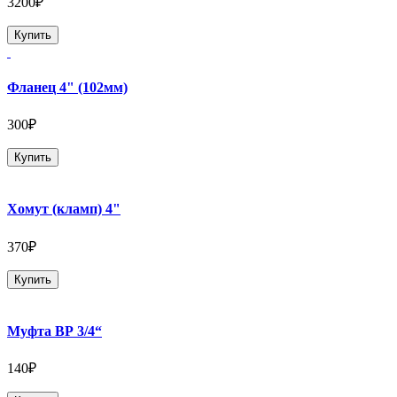
3200₽
Купить
Фланец 4" (102мм)
300₽
Купить
Хомут (кламп) 4"
370₽
Купить
Муфта ВР 3/4“
140₽