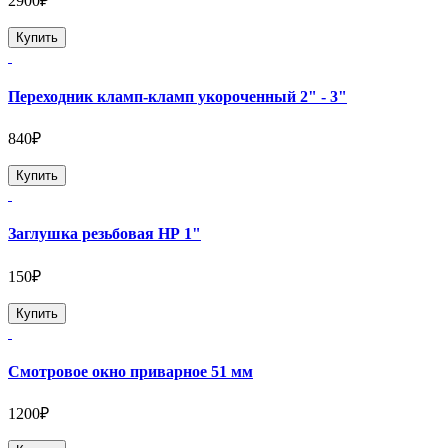
2900₽
Купить
Переходник кламп-кламп укороченный 2" - 3"
840₽
Купить
Заглушка резьбовая НР 1"
150₽
Купить
Смотровое окно приварное 51 мм
1200₽