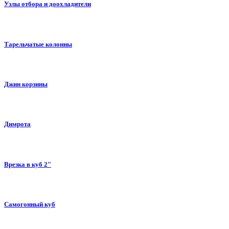
Узлы отбора и доохладители
Тарельчатые колонны
Джин корзины
Димрота
Врезка в куб 2"
Самогонный куб