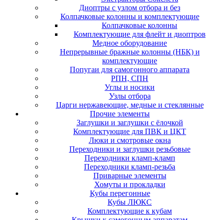
Диоптры с узлом отбора и без
Колпачковые колонны и комплектующие
Колпачковые колонны
Комплектующие для флейт и диоптров
Медное оборудование
Непрерывные бражные колонны (НБК) и
комплектующие
Попугаи для самогонного аппарата
РПН, СПН
Углы и носики
Узлы отбора
Царги нержавеющие, медные и стеклянные
Прочие элементы
Заглушки и заглушки с ёлочкой
Комплектующие для ПВК и ЦКТ
Люки и смотровые окна
Переходники и заглушки резьбовые
Переходники кламп-кламп
Переходники кламп-резьба
Приварные элементы
Хомуты и прокладки
Кубы перегонные
Кубы ЛЮКС
Комплектующие к кубам
Крышки к самогонным аппаратам