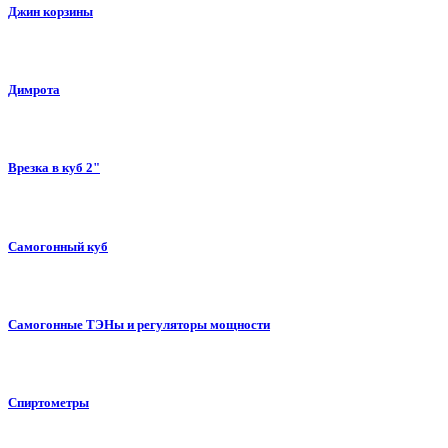
Джин корзины
Димрота
Врезка в куб 2"
Самогонный куб
Самогонные ТЭНы и регуляторы мощности
Спиртометры