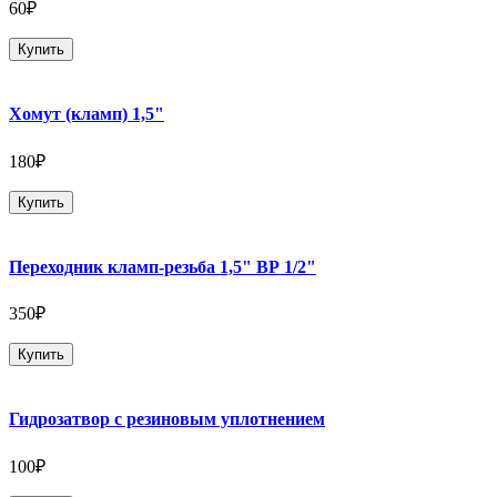
60₽
Купить
Хомут (кламп) 1,5"
180₽
Купить
Переходник кламп-резьба 1,5" ВР 1/2"
350₽
Купить
Гидрозатвор с резиновым уплотнением
100₽