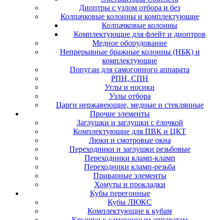
Диоптры с узлом отбора и без
Колпачковые колонны и комплектующие
Колпачковые колонны
Комплектующие для флейт и диоптров
Медное оборудование
Непрерывные бражные колонны (НБК) и
комплектующие
Попугаи для самогонного аппарата
РПН, СПН
Углы и носики
Узлы отбора
Царги нержавеющие, медные и стеклянные
Прочие элементы
Заглушки и заглушки с ёлочкой
Комплектующие для ПВК и ЦКТ
Люки и смотровые окна
Переходники и заглушки резьбовые
Переходники кламп-кламп
Переходники кламп-резьба
Приварные элементы
Хомуты и прокладки
Кубы перегонные
Кубы ЛЮКС
Комплектующие к кубам
Крышки к самогонным аппаратам