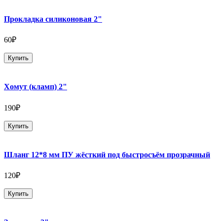
Прокладка силиконовая 2"
60₽
Купить
Хомут (кламп) 2"
190₽
Купить
Шланг 12*8 мм ПУ жёсткий под быстросъём прозрачный
120₽
Купить