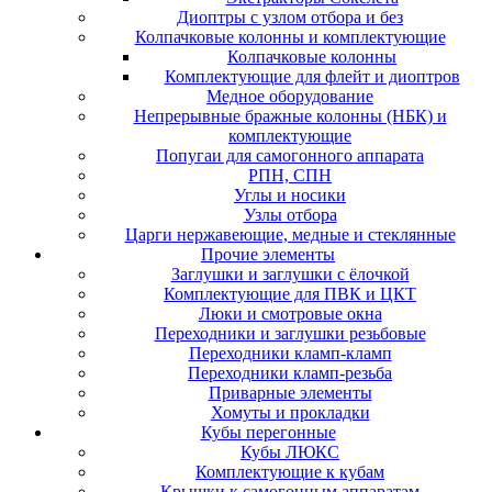
Диоптры с узлом отбора и без
Колпачковые колонны и комплектующие
Колпачковые колонны
Комплектующие для флейт и диоптров
Медное оборудование
Непрерывные бражные колонны (НБК) и
комплектующие
Попугаи для самогонного аппарата
РПН, СПН
Углы и носики
Узлы отбора
Царги нержавеющие, медные и стеклянные
Прочие элементы
Заглушки и заглушки с ёлочкой
Комплектующие для ПВК и ЦКТ
Люки и смотровые окна
Переходники и заглушки резьбовые
Переходники кламп-кламп
Переходники кламп-резьба
Приварные элементы
Хомуты и прокладки
Кубы перегонные
Кубы ЛЮКС
Комплектующие к кубам
Крышки к самогонным аппаратам