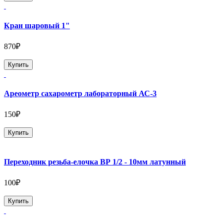
Кран шаровый 1"
870₽
Купить
Ареометр сахарометр лабораторный АС-3
150₽
Купить
Переходник резьба-елочка ВР 1/2 - 10мм латунный
100₽
Купить