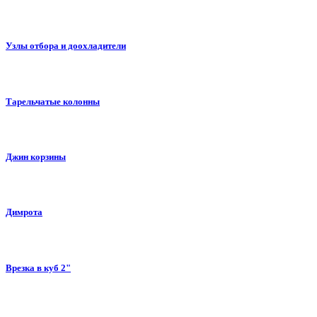
Узлы отбора и доохладители
Тарельчатые колонны
Джин корзины
Димрота
Врезка в куб 2"