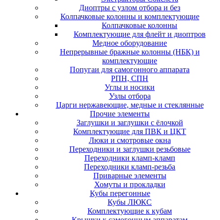
Диоптры с узлом отбора и без
Колпачковые колонны и комплектующие
Колпачковые колонны
Комплектующие для флейт и диоптров
Медное оборудование
Непрерывные бражные колонны (НБК) и
комплектующие
Попугаи для самогонного аппарата
РПН, СПН
Углы и носики
Узлы отбора
Царги нержавеющие, медные и стеклянные
Прочие элементы
Заглушки и заглушки с ёлочкой
Комплектующие для ПВК и ЦКТ
Люки и смотровые окна
Переходники и заглушки резьбовые
Переходники кламп-кламп
Переходники кламп-резьба
Приварные элементы
Хомуты и прокладки
Кубы перегонные
Кубы ЛЮКС
Комплектующие к кубам
Крышки к самогонным аппаратам