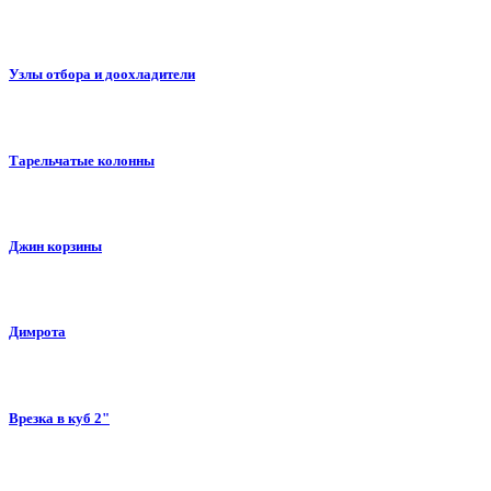
Узлы отбора и доохладители
Тарельчатые колонны
Джин корзины
Димрота
Врезка в куб 2"