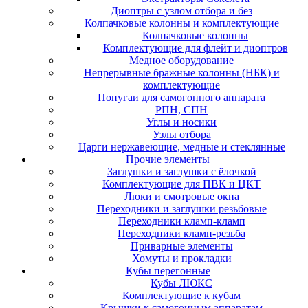
Диоптры с узлом отбора и без
Колпачковые колонны и комплектующие
Колпачковые колонны
Комплектующие для флейт и диоптров
Медное оборудование
Непрерывные бражные колонны (НБК) и
комплектующие
Попугаи для самогонного аппарата
РПН, СПН
Углы и носики
Узлы отбора
Царги нержавеющие, медные и стеклянные
Прочие элементы
Заглушки и заглушки с ёлочкой
Комплектующие для ПВК и ЦКТ
Люки и смотровые окна
Переходники и заглушки резьбовые
Переходники кламп-кламп
Переходники кламп-резьба
Приварные элементы
Хомуты и прокладки
Кубы перегонные
Кубы ЛЮКС
Комплектующие к кубам
Крышки к самогонным аппаратам