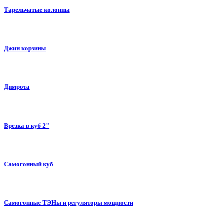
Тарельчатые колонны
Джин корзины
Димрота
Врезка в куб 2"
Самогонный куб
Самогонные ТЭНы и регуляторы мощности