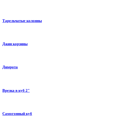
Тарельчатые колонны
Джин корзины
Димрота
Врезка в куб 2"
Самогонный куб