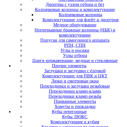
Диоптры с узлом отбора и без
Колпачковые колонны и комплектующие
Колпачковые колонны
Комплектующие для флейт и диоптров
Медное оборудование
Непрерывные бражные колонны (НБК) и
комплектующие
Попугаи для самогонного аппарата
РПН, СПН
Углы и носики
Узлы отбора
Царги нержавеющие, медные и стеклянные
Прочие элементы
Заглушки и заглушки с ёлочкой
Комплектующие для ПВК и ЦКТ
Люки и смотровые окна
Переходники и заглушки резьбовые
Переходники кламп-кламп
Переходники кламп-резьба
Приварные элементы
Хомуты и прокладки
Кубы перегонные
Кубы ЛЮКС
Комплектующие к кубам
Крышки к самогонным аппаратам