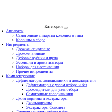
Категории
Аппараты
Самогонные аппараты колонного типа
Колонны в сборе
Ингредиенты
Дрожжи спиртовые
Дрожжи винные
Дубовые кубики и щепа
Эссенции и ароматизаторы
Наборы для настаивания
Прочие ингредиенты
Комплектующие
Дефлегматоры, холодильники и доохладители
Дефлегматоры с узлом отбора и без
Доохладители для узла отбора
Самогонные холодильники
Джин-корзины и экстракторы
Джин-корзины
Экстракторы Сокслета
Диоптры с узлом отбора и без