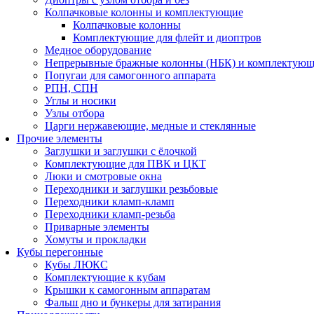
Колпачковые колонны и комплектующие
Колпачковые колонны
Комплектующие для флейт и диоптров
Медное оборудование
Непрерывные бражные колонны (НБК) и комплектую
Попугаи для самогонного аппарата
РПН, СПН
Углы и носики
Узлы отбора
Царги нержавеющие, медные и стеклянные
Прочие элементы
Заглушки и заглушки с ёлочкой
Комплектующие для ПВК и ЦКТ
Люки и смотровые окна
Переходники и заглушки резьбовые
Переходники кламп-кламп
Переходники кламп-резьба
Приварные элементы
Хомуты и прокладки
Кубы перегонные
Кубы ЛЮКС
Комплектующие к кубам
Крышки к самогонным аппаратам
Фальш дно и бункеры для затирания