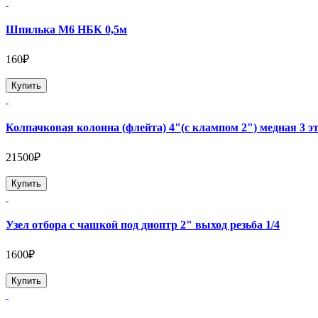
Шпилька М6 НБК 0,5м
160₽
Купить
Колпачковая колонна (флейта) 4"(с клампом 2") медная 3 э
21500₽
Купить
Узел отбора с чашкой под диоптр 2" выход резьба 1/4
1600₽
Купить