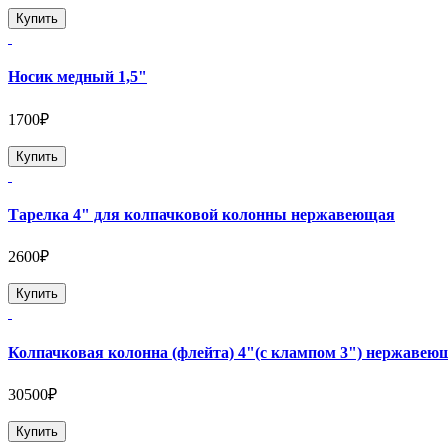
Купить
Носик медный 1,5"
1700₽
Купить
Тарелка 4" для колпачковой колонны нержавеющая
2600₽
Купить
Колпачковая колонна (флейта) 4"(с клампом 3") нержавею
30500₽
Купить