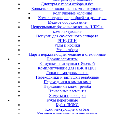
Диоптры с узлом отбора и без
Колпачковые колонны и комплектующие
Колпачковые колонны
Комплектующие для флейт и диоптров
Медное оборудование
Непрерывные бражные колонны (НБК) и
комплектующие
Попугаи для самогонного аппарата
РПН, СПН
Углы и носики
Узлы отбора
Царги нержавеющие, медные и стеклянные
Прочие элементы
Заглушки и заглушки с ёлочкой
Комплектующие для ПВК и ЦКТ
Люки и смотровые окна
Переходники и заглушки резьбовые
Переходники кламп-кламп
Переходники кламп-резьба
Приварные элементы
Хомуты и прокладки
Кубы перегонные
Кубы ЛЮКС
Комплектующие к кубам
Крышки к самогонным аппаратам