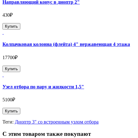
Направляющий конус в диоптр 2"
430₽
Купить
Колпачковая колонна (флейта) 4" нержавеющая 4 этажа
17700₽
Купить
Узел отбора по пару и жидкости 1,5"
5100₽
Купить
Теги:
Диоптр 3" со встроенным узлом отбора
С этим товаром также покупают