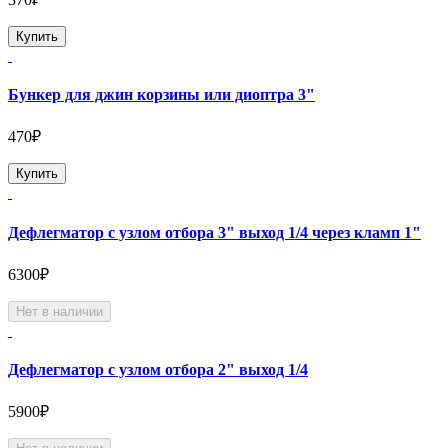
Купить
Бункер для джин корзины или диоптра 3"
470₽
Купить
Дефлегматор с узлом отбора 3" выход 1/4 через кламп 1"
6300₽
Нет в наличии
Дефлегматор с узлом отбора 2" выход 1/4
5900₽