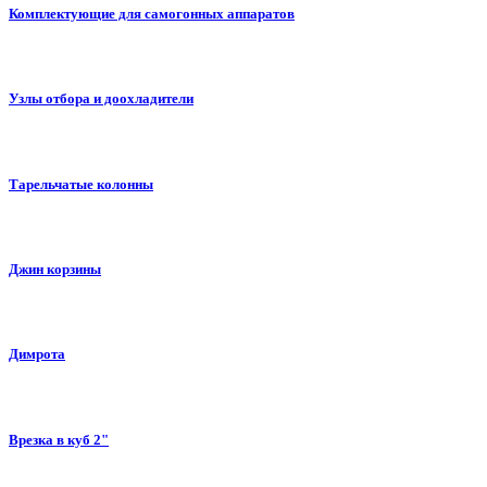
Комплектующие для самогонных аппаратов
Узлы отбора и доохладители
Тарельчатые колонны
Джин корзины
Димрота
Врезка в куб 2"