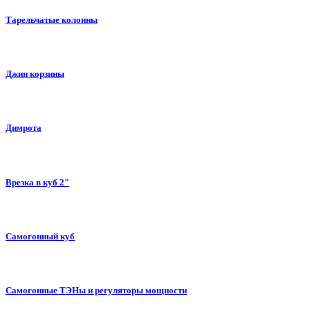
Тарельчатые колонны
Джин корзины
Димрота
Врезка в куб 2"
Самогонный куб
Самогонные ТЭНы и регуляторы мощности