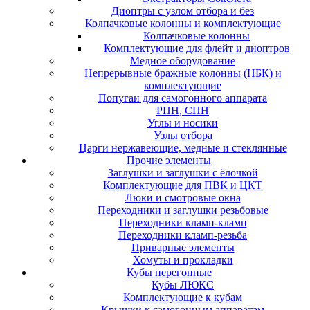
Диоптры с узлом отбора и без
Колпачковые колонны и комплектующие
Колпачковые колонны
Комплектующие для флейт и диоптров
Медное оборудование
Непрерывные бражные колонны (НБК) и
комплектующие
Попугаи для самогонного аппарата
РПН, СПН
Углы и носики
Узлы отбора
Царги нержавеющие, медные и стеклянные
Прочие элементы
Заглушки и заглушки с ёлочкой
Комплектующие для ПВК и ЦКТ
Люки и смотровые окна
Переходники и заглушки резьбовые
Переходники кламп-кламп
Переходники кламп-резьба
Приварные элементы
Хомуты и прокладки
Кубы перегонные
Кубы ЛЮКС
Комплектующие к кубам
Крышки к самогонным аппаратам