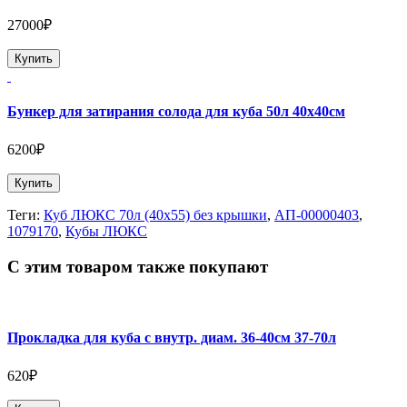
27000₽
Купить
Бункер для затирания солода для куба 50л 40х40см
6200₽
Купить
Теги:
Куб ЛЮКС 70л (40х55) без крышки
,
АП-00000403
,
1079170
,
Кубы ЛЮКС
С этим товаром также покупают
Прокладка для куба с внутр. диам. 36-40см 37-70л
620₽