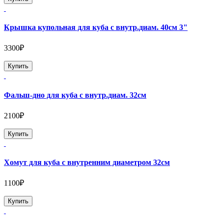
Крышка купольная для куба с внутр.диам. 40см 3"
3300₽
Купить
Фальш-дно для куба с внутр.диам. 32см
2100₽
Купить
Хомут для куба с внутренним диаметром 32см
1100₽
Купить