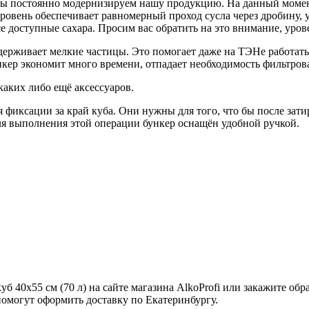
мы постоянно модернизируем нашу продукцию. На данный момен
овень обеспечивает равномерный проход сусла через дробину, у
е доступные сахара. Просим вас обратить на это внимание, уро
задерживает мелкие частицы. Это помогает даже на ТЭНе работа
нкер экономит много времени, отпадает необходимость фильтрова
каких либо ещё аксессуаров.
фиксации за край куба. Они нужны для того, что бы после затир
Для выполнения этой операции бункер оснащён удобной ручкой.
уб 40х55 см (70 л) на сайте магазина AlkoProfi или закажите о
омогут оформить доставку по Екатеринбургу.