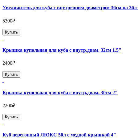
Увеличитель для куба с внутренним диаметром 36см на 36л
5300₽
Купить
Крышка купольная для куба с внутр.диам. 32см 1,5"
2400₽
Купить
Крышка купольная для куба с внутр.диам. 30см 2"
2200₽
Купить
Куб перегонный ЛЮКС 50л с медной крышкой 4"