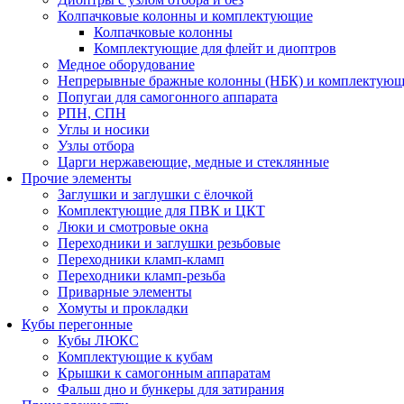
Колпачковые колонны и комплектующие
Колпачковые колонны
Комплектующие для флейт и диоптров
Медное оборудование
Непрерывные бражные колонны (НБК) и комплектую
Попугаи для самогонного аппарата
РПН, СПН
Углы и носики
Узлы отбора
Царги нержавеющие, медные и стеклянные
Прочие элементы
Заглушки и заглушки с ёлочкой
Комплектующие для ПВК и ЦКТ
Люки и смотровые окна
Переходники и заглушки резьбовые
Переходники кламп-кламп
Переходники кламп-резьба
Приварные элементы
Хомуты и прокладки
Кубы перегонные
Кубы ЛЮКС
Комплектующие к кубам
Крышки к самогонным аппаратам
Фальш дно и бункеры для затирания