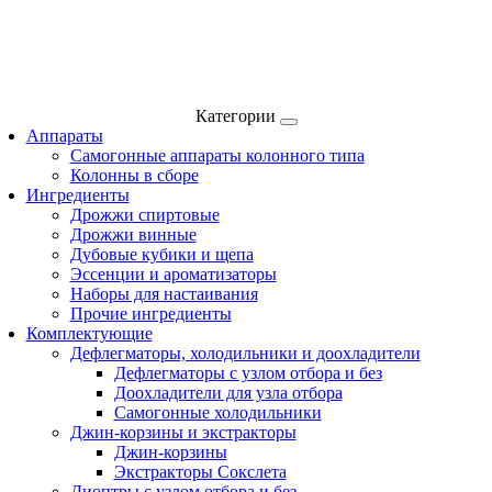
Категории
Аппараты
Самогонные аппараты колонного типа
Колонны в сборе
Ингредиенты
Дрожжи спиртовые
Дрожжи винные
Дубовые кубики и щепа
Эссенции и ароматизаторы
Наборы для настаивания
Прочие ингредиенты
Комплектующие
Дефлегматоры, холодильники и доохладители
Дефлегматоры с узлом отбора и без
Доохладители для узла отбора
Самогонные холодильники
Джин-корзины и экстракторы
Джин-корзины
Экстракторы Сокслета
Диоптры с узлом отбора и без