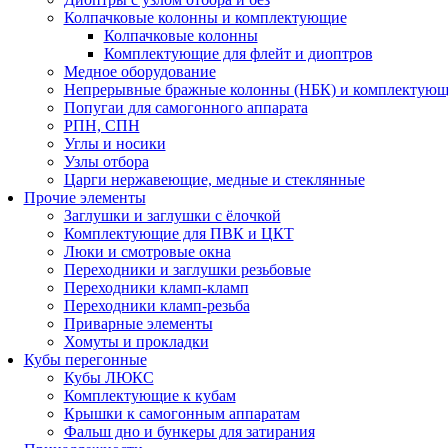
Колпачковые колонны и комплектующие
Колпачковые колонны
Комплектующие для флейт и диоптров
Медное оборудование
Непрерывные бражные колонны (НБК) и комплектую
Попугаи для самогонного аппарата
РПН, СПН
Углы и носики
Узлы отбора
Царги нержавеющие, медные и стеклянные
Прочие элементы
Заглушки и заглушки с ёлочкой
Комплектующие для ПВК и ЦКТ
Люки и смотровые окна
Переходники и заглушки резьбовые
Переходники кламп-кламп
Переходники кламп-резьба
Приварные элементы
Хомуты и прокладки
Кубы перегонные
Кубы ЛЮКС
Комплектующие к кубам
Крышки к самогонным аппаратам
Фальш дно и бункеры для затирания