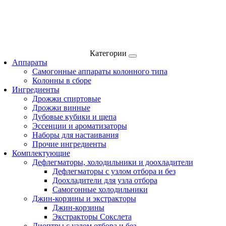
Категории
Аппараты
Самогонные аппараты колонного типа
Колонны в сборе
Ингредиенты
Дрожжи спиртовые
Дрожжи винные
Дубовые кубики и щепа
Эссенции и ароматизаторы
Наборы для настаивания
Прочие ингредиенты
Комплектующие
Дефлегматоры, холодильники и доохладители
Дефлегматоры с узлом отбора и без
Доохладители для узла отбора
Самогонные холодильники
Джин-корзины и экстракторы
Джин-корзины
Экстракторы Сокслета
Диоптры с узлом отбора и без